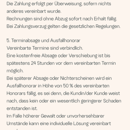
Bei späterer Absage oder Nichterscheinen wird ein
Ausfallhonorar in Höhe von 50 % des vereinbarten
Honorars fällig, es sei denn, die Kundin/der Kunde weist
nach, dass kein oder ein wesentlich geringerer Schaden
entstanden ist.
Im Falle höherer Gewalt oder unvorhersehbarer
Umstände kann eine individuelle Lösung vereinbart
werden.
6. Durchführung der Beratung und Mitwirkungspflichten
Die Beratung erfolgt online (z. B. über Telegram oder
Google Meet) oder vor Ort nach individueller
Vereinbarung.
Die Kundin/der Kunde ist verpflichtet, alle für die
Durchführung der Beratung erforderlichen
Informationen vollständig und wahrheitsgemäß zur
Verfügung zu stellen.
Erfolgt die Beratung im häuslichen Umfeld der
Kundin/des Kunden, ist diese/dieser für einen sicheren
und geeigneten Rahmen verantwortlich.