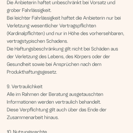
Die im Rahmen der Beratung zur Verfügung gestellten
Unterlagen, Präsentationen und Konzepte sind
ausschließlich zur persönlichen Nutzung bestimmt.
Eine Weitergabe an Dritte oder Vervielfältigung ist ohne
ausdrückliche Zustimmung nicht gestattet.
11. Widerrufsrecht
Sie haben das Recht, binnen vierzehn Tagen ohne
Angabe von Gründen diesen Vertrag zu widerrufen.
Die Widerrufsfrist beträgt vierzehn Tage ab dem Tag des
Vertragsschlusses.
Um Ihr Widerrufsrecht auszuüben, müssen Sie uns
Katja Timoschenko
Latumer Str. 7
40668 Meerbusch
E-Mail: e.babkovich@gmail.com
mittels einer eindeutigen Erklärung (z. B. per E-Mail oder
Brief) über Ihren Entschluss, diesen Vertrag zu
widerrufen, informieren.