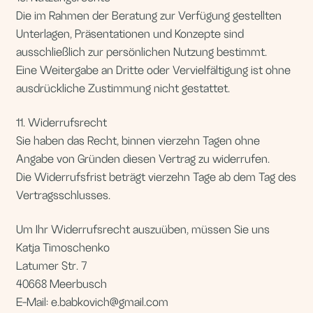
Zur Wahrung der Widerrufsfrist reicht es aus, dass Sie
die Mitteilung über die Ausübung des Widerrufsrechts
vor Ablauf der Widerrufsfrist absenden.
Muster-Widerrufsformular
(Wenn Sie den Vertrag widerrufen wollen, dann füllen
Sie bitte dieses Formular aus und senden Sie es zurück.)
An:
Katja Timoschenko
Latumer Str. 7
40668 Meerbusch
E-Mail: e.babkovich@gmail.com
Hiermit widerrufe ich den von mir abgeschlossenen
Vertrag über die Erbringung der folgenden
Dienstleistung:
Bestellt am:
Name des Verbrauchers:
Мой подход
Anschrift des Verbrauchers: