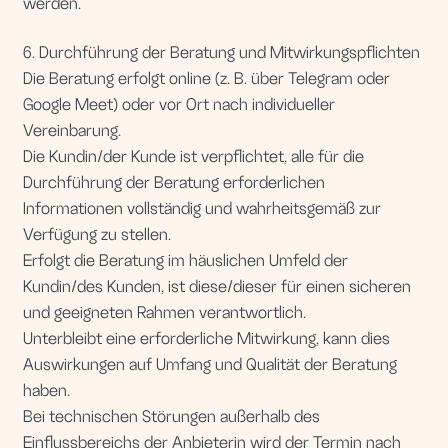
Unterbleibt eine erforderliche Mitwirkung, kann dies
Auswirkungen auf Umfang und Qualität der Beratung
haben.
Bei technischen Störungen außerhalb des
Einflussbereichs der Anbieterin wird der Termin nach
Möglichkeit nachgeholt.
7. Verwendung von Bildmaterial im Rahmen der Beratung
Im Rahmen der Beratungsleistung können
Fotoaufnahmen (z. B. von Kleidungsstücken oder
Outfits) erstellt oder von der Kundin/dem Kunden zur
Verfügung gestellt werden.
Diese Bildaufnahmen dienen ausschließlich der
Durchführung der individuellen Beratung sowie der
Erstellung einer Präsentation oder Dokumentation für
die jeweilige Kundin/den jeweiligen Kunden.
Eine Veröffentlichung oder Weitergabe an Dritte erfolgt
nicht.
8. Haftung