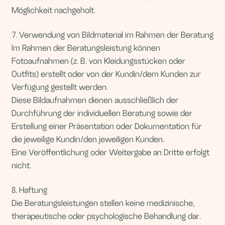
Die Beratungsleistungen stellen keine medizinische,
therapeutische oder psychologische Behandlung dar.
Die Anbieterin haftet unbeschränkt bei Vorsatz und
grober Fahrlässigkeit.
Bei leichter Fahrlässigkeit haftet die Anbieterin nur bei
Verletzung wesentlicher Vertragspflichten
(Kardinalpflichten) und nur in Höhe des vorhersehbaren,
vertragstypischen Schadens.
Die Haftungsbeschränkung gilt nicht bei Schäden aus
der Verletzung des Lebens, des Körpers oder der
Gesundheit sowie bei Ansprüchen nach dem
Produkthaftungsgesetz.
9. Vertraulichkeit
Alle im Rahmen der Beratung ausgetauschten
Informationen werden vertraulich behandelt.
Diese Verpflichtung gilt auch über das Ende der
Zusammenarbeit hinaus.
10. Nutzungsrechte